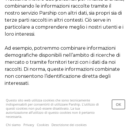
combinando le informazioni raccolte tramite il
nostro servizio Parship con altri dati, sia propri sia di
terze parti raccolti in altri contesti. Ciò serve in
particolare a comprendere meglio i nostri utenti e i
loro interessi.
Ad esempio, potremmo combinare informazioni
demografiche disponibili nell’ambito di ricerche di
mercato o tramite fornitori terzi con i dati da noi
raccolti. Di norma, queste informazioni combinate
non consentono l’identificazione diretta degli
interessati.
Basiamo questo tipo di trattamento dei dati sul
Questo sito web utilizza cookies che sono tecnicamente
nostro
legittimo interesse
ai sensi dell’art. 6, par. 1,
OK
indispensabili per consentirti di utilizzare Parship. L’utilizzo di
questi cookies non può essere disattivato. La tua
lett. f del GDPR e dell’art. 31, par. 1 nDSG. Il legittimo
autorizzazione all’utilizzo di questo cookies non è pertanto
necessaria.
interesse di Parship risiede in particolare nell’analisi
aziendale e nell’ottimizzazione di Parship, al fine di
Chi siamo
Privacy
Cookies
Descrizione dei cookies