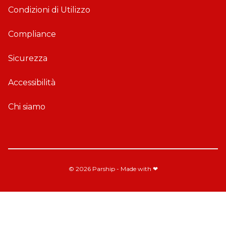
n
o
Condizioni di Utilizzo
e
i
A
d
Compliance
p
A
p
p
Sicurezza
p
Accessibilità
Chi siamo
© 2026 Parship - Made with ❤