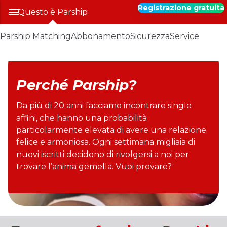
Registrazione gratuita
Questo è Parship
Parship Matching
Abbonamento
Sicurezza
Service
Perché Parship?
Da più di 20 anni facciamo incontrare single
affini, che hanno una probabilità
particolarmente elevata di avere una relazione
felice e armoniosa. Ogni settimana migliaia di
nuovi iscritti decidono di rivolgersi a noi per
trovare l’anima gemella. Vuoi provare?